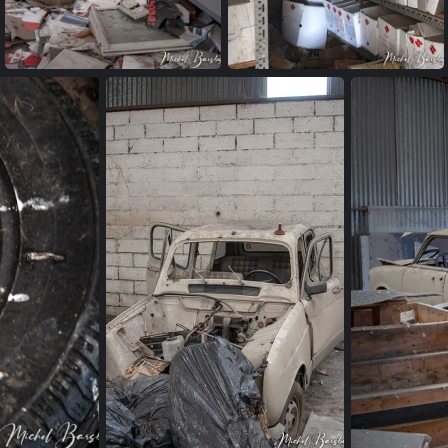
garage (03)
garage (04)