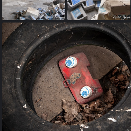
garage (01)
garage (02)