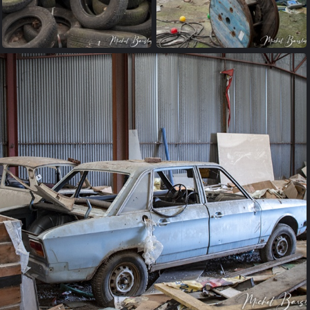
garage (05)
garage (06)