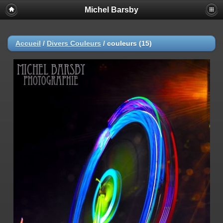
Michel Barsby
Accueil
/
Divers Couleurs
/
couleurs (15)